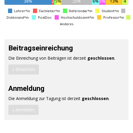
38%
2
1
5%
25%
6%
5%
13%
4
Lehrer*in
Fachleiter*in
Referendar*in
Student*in
Doktorand*in
PostDoc
Hochschuldozent*in
Professor*in
Anderes
Beitragseinreichung
Die Einreichung von Beiträgen ist derzeit
geschlossen
.
» Einreichen
Anmeldung
Die Anmeldung zur Tagung ist derzeit
geschlossen
.
» Anmelden